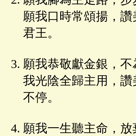
願我口時常頌揚，讚
君王。
願我恭敬獻金銀，不
我光陰全歸主用，讚
不停。
願我一生聽主命，放