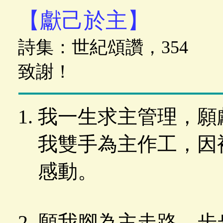
【獻己於主】
詩集：世紀頌讚，354
致謝！
我一生求主管理，願
我雙手為主作工，因
感動。
願我腳為主走路，步