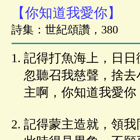
【你知道我愛你】
詩集：世紀頌讚，380
記得打魚海上，日日
忽聽召我慈聲，捨去
主啊，你知道我愛你
記得蒙主造就，領我