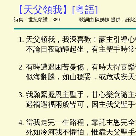
【天父領我】[粵語]
詩集：世紀頌讚，389 歌詞由 陳姊妹 提供，謹此
天父領我，我深喜歡！蒙主引導心
不論日夜動靜起坐，有主聖手時常
有時遭遇困苦憂傷，有時大得喜樂
似海翻騰，如山穩妥，或危或安天
我願緊握恩主聖手，甘心樂意隨主
遇禍遇福兩般皆可，因主我父聖手
當我走完一生路程，靠託主恩完全
死如冷河我不懼怕，惟靠天父聖手