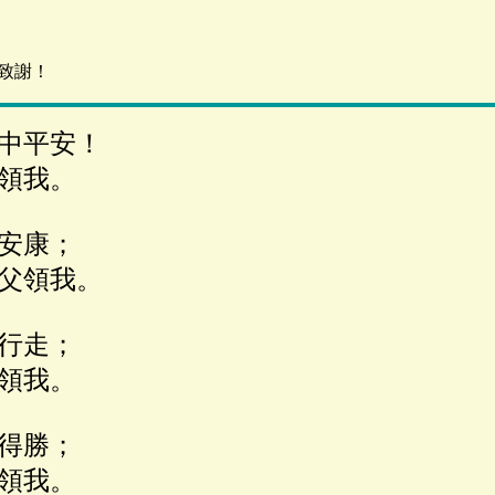
致謝！
中平安！
領我。
安康；
父領我。
行走；
領我。
得勝；
領我。