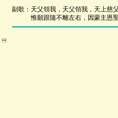
副歌：天父領我，天父領我，天上慈
惟願跟隨不離左右，因蒙主恩聖
