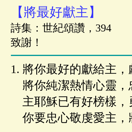
【將最好獻主】
詩集：世紀頌讚，394
致謝！
將你最好的獻給主，
將你純潔熱情心靈，
主耶穌已有好榜樣，
你要忠心敬虔愛主，