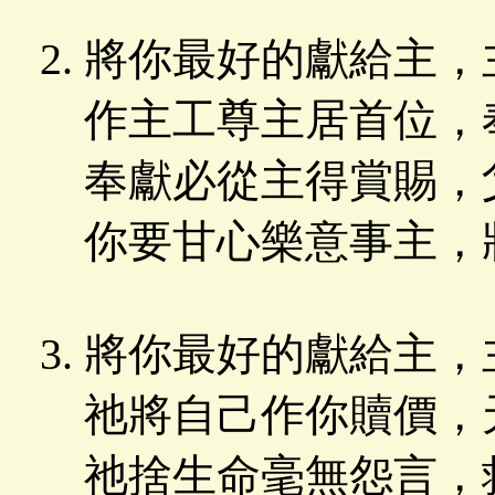
將你最好的獻給主，
作主工尊主居首位，
奉獻必從主得賞賜，
你要甘心樂意事主，
將你最好的獻給主，
祂將自己作你贖價，
祂捨生命毫無怨言，