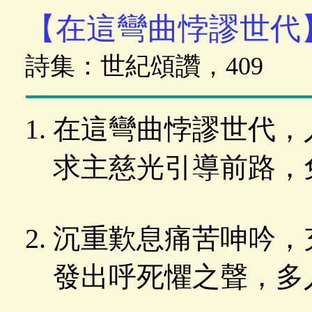
【在這彎曲悖謬世代
詩集：世紀頌讚，409
在這彎曲悖謬世代，
求主慈光引導前路，
沉重歎息痛苦呻吟，
發出呼死懼之聲，多