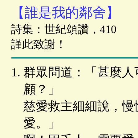
【誰是我的鄰舍】
詩集：世紀頌讚，410 歌
謹此致謝！
群眾問道：「甚麼人
顧？」
慈愛救主細細說，慢
愛。」