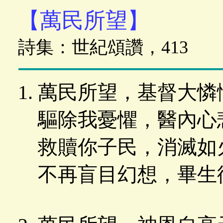
【萬民所望】
詩集：世紀頌讚，413
萬民所望，基督大憐
驅除我憂懼，醫內心
救贖你子民，消滅如
不再盲目幻想，畢生