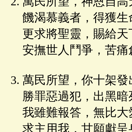
萬民所望，神恩自高
饑渴慕義者，得獲生
更求將聖靈，賜給天
安撫世人鬥爭，苦痛
萬民所望，你十架發
勝罪惡過犯，出黑暗
我雖難報答，無比大
求主用我，甘願獻呈