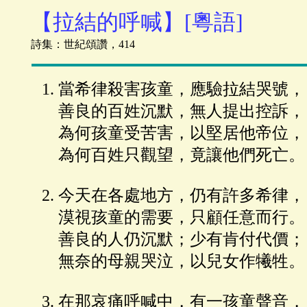
【拉結的呼喊】[粵語]
詩集：世紀頌讚，414
當希律殺害孩童，應驗拉結哭號，
善良的百姓沉默，無人提出控訴，
為何孩童受苦害，以堅居他帝位，
為何百姓只觀望，竟讓他們死亡。
今天在各處地方，仍有許多希律，
漠視孩童的需要，只顧任意而行。
善良的人仍沉默；少有肯付代價；
無奈的母親哭泣，以兒女作犧牲。
在那哀痛呼喊中，有一孩童聲音，