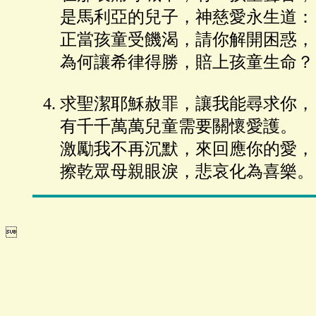
是馬利亞的兒子，神慈愛永生道：
正當孩童受饑渴，請你解開困惑，
為何讓希律得勝，賠上孩童生命？
求聖潔耶穌赦罪，讓我能尋求你，
有千千萬萬兒童需要關懷愛護。
激勵我不再沉默，來回應你的愛，
擦乾眾母親眼淚，悲哀化為喜樂。
