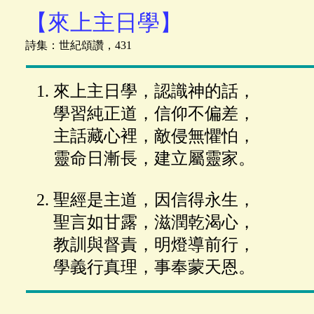
【來上主日學】
詩集：世紀頌讚，431
來上主日學，認識神的話，
學習純正道，信仰不偏差，
主話藏心裡，敵侵無懼怕，
靈命日漸長，建立屬靈家。
聖經是主道，因信得永生，
聖言如甘露，滋潤乾渴心，
教訓與督責，明燈導前行，
學義行真理，事奉蒙天恩。