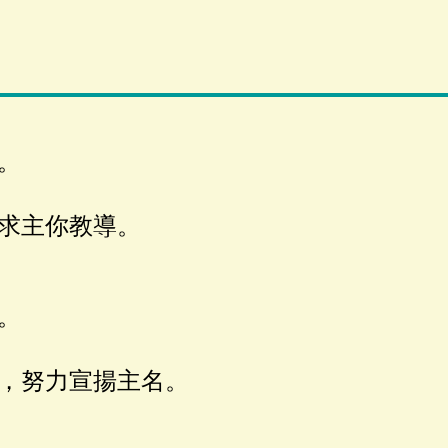
。
求主你教導。
。
，努力宣揚主名。