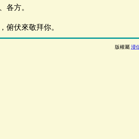
、各方。
，俯伏來敬拜你。
版權屬
浸