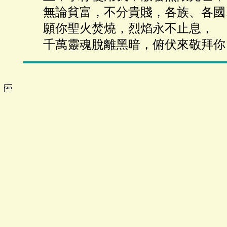
無論貧富，不分貴賤，各族、各國
願你聖火焚燒，烈焰永不止息，
千萬靈魂脫離黑暗，俯伏來敬拜你
