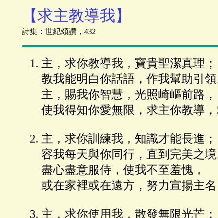
【求主教導我】
詩集：世紀頌讚，432
主，求你教導我，寶貴聖潔真理；
教我能明白你話語，作我幫助引領
主，賜我你智慧，光照崎嶇前路，
使我得知你愛無限，求主你教導，
主，求你訓練我，知識才能長進；
容我每天與你同行，直到完美之境
盡心盡意服侍，使我不至羞愧，
或在家裡或在遠方，努力宣揚主名
主，求你使用我，散發無限光芒；