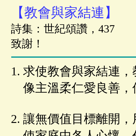
【教會與家結連】
詩集：世紀頌讚，437
致謝！
求使教會與家結連，
像主溫柔仁愛良善，
讓無價值目標離開，
使家庭中各人心懷，