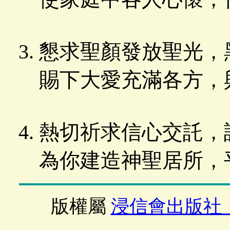
懇求聖顏發放聖光，
賜下大愛充滿各方，
熱切祈求信心交託，
為你建造神聖居所，
版權屬
浸信會出版社