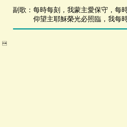
副歌：每時每刻，我蒙主愛保守，每
仰望主耶穌榮光必照臨，我每時
