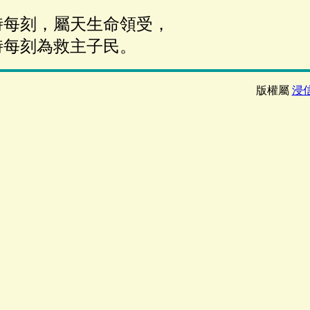
時每刻，屬天生命領受，
每刻為救主子民。
版權屬
浸