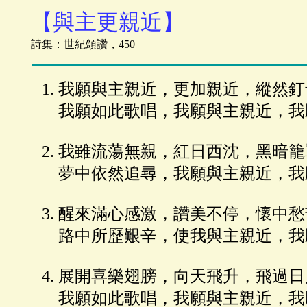
【與主更親近】
詩集：世紀頌讚，450
我願與主親近，更加親近，縱然釘
我願如此歌唱，我願與主親近，我
我雖流蕩無親，紅日西沈，黑暗籠
夢中依然追尋，我願與主親近，我
醒來滿心感激，讚美不停，懷中愁
路中所歷艱辛，使我與主親近，我
展開喜樂翅膀，向天飛升，飛過日
我願如此歌唱，我願與主親近，我