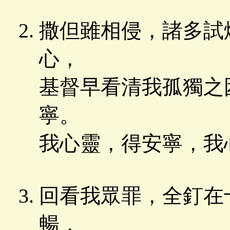
撒但雖相侵，諸多試
心，
基督早看清我孤獨之
寧。
我心靈，得安寧，我
回看我眾罪，全釘在
暢，