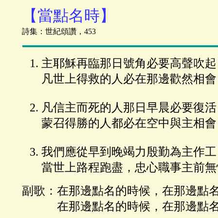
【當點名時】
詩集：世紀頌讚，453
主耶穌再臨那日號角必要高聲吹起
凡世上得救的人必在那邊歡然相會
凡信主而死的人那日早晨必要復活
蒙召得勝的人都必在空中與主相會
我們應從早到晚竭力殷勤為主作工
當世上路程跑盡，忠心職事主前無
副歌：在那邊點名的時候，在那邊點
在那邊點名的時候，在那邊點名