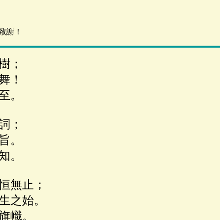
致謝！
樹；
舞！
至。
詞；
旨。
知。
恒無止；
生之始。
旗幟。