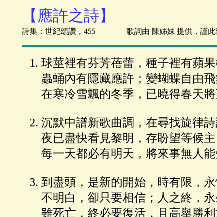
【應許之詩】
詩集：世紀頌讚，455 歌詞由 陳姊妹 提供，謹此
球莖裡有芬芳蓓蕾，種子裡有蘋果
蟲蛹內有隱藏應許；變蝴蝶自由飛
在寒冷雪飄的冬季，已曉得春天將
沉默中譜新歌曲調，在尋找旋律詩
夜已盡快看見黎明，存盼望等候主
每一天都必有明天，將來事無人能
到盡頭，是新的開始，時有限，永
不明白，卻只要相信；人之終，永
雖死亡，終必要復活，且高舉勝利