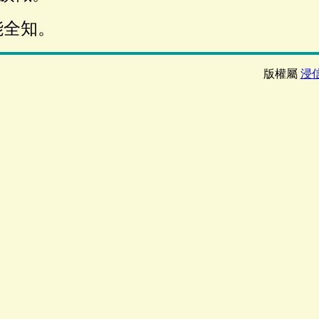
能全知。
版權屬
浸