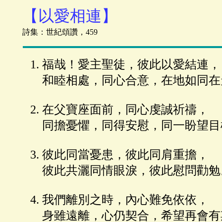
【以愛相連】
詩集：世紀頌讚，459
福哉！愛主聖徒，彼此以愛結連，
和睦相處，同心合意，在地如同在
在父寶座面前，同心虔誠祈禱，
同擔憂懼，同得安慰，同一盼望目
彼此同當憂患，彼此同肩重擔，
彼此共灑同情眼淚，彼此慰問勸勉
我們離別之時，內心難免依依，
身雖遠離，心仍契合，希望再會有