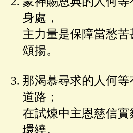
蒙神賜恩典的人何等
身處，
主力量是保障當愁苦
頌揚。
那渴慕尋求的人何等
道路；
在試煉中主恩慈信實
環繞。