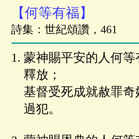
【何等有福】
詩集：世紀頌讚，461
蒙神賜平安的人何等
釋放；
基督受死成就赦罪奇
過犯。