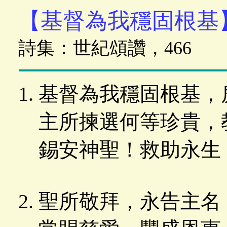
【基督為我穩固根基
詩集：世紀頌讚，466
基督為我穩固根基，
主所揀選何等珍貴，
錫安神聖！救助永生
聖所敬拜，永告主名