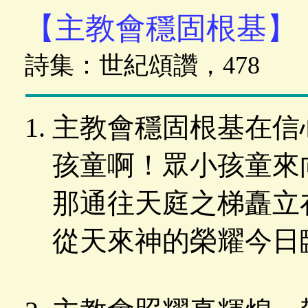
【主教會穩固根基】
詩集：世紀頌讚，478
主教會穩固根基在信
孩童啊！眾小孩童來
那通往天庭之梯矗立
從天來神的榮耀今日