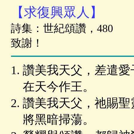
【求復興眾人】
詩集：世紀頌讚，480
致謝！
讚美我天父，差遣愛
在天今作王。
讚美我天父，祂賜聖
將黑暗掃蕩。