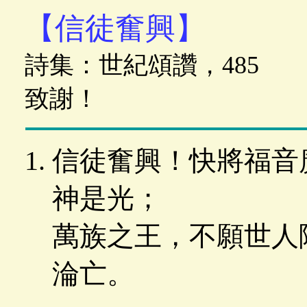
【信徒奮興】
詩集：世紀頌讚，485
致謝！
信徒奮興！快將福音
神是光；
萬族之王，不願世人
淪亡。