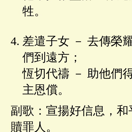
牲。
差遣子女 － 去傳榮
們到遠方；
恆切代禱 － 助他
主恩償。
副歌：宣揚好信息，和
贖罪人。