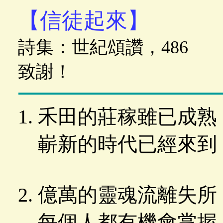
【信徒起來】
詩集：世紀頌讚，486
致謝！
禾田的莊稼雖已成熟
嶄新的時代已經來到
億萬的靈魂流離失所
每個人都有機會掌握