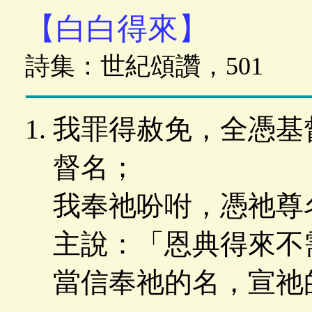
【白白得來】
詩集：世紀頌讚，501
我罪得赦免，全憑基
督名；
我奉祂吩咐，憑祂尊
主說：「恩典得來不
當信奉祂的名，宣祂