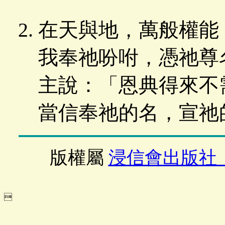
在天與地，萬般權能
我奉祂吩咐，憑祂尊
主說：「恩典得來不
當信奉祂的名，宣祂
版權屬
浸信會出版社
