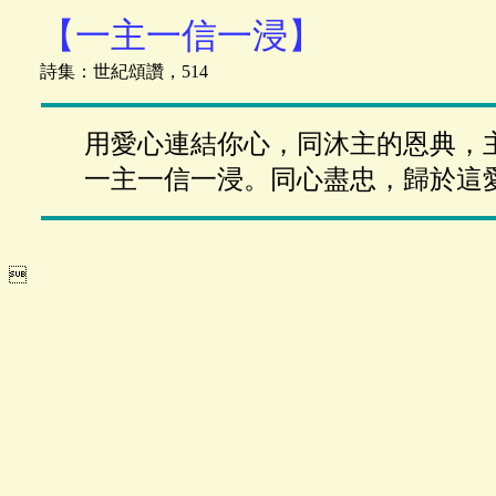
【一主一信一浸】
詩集：世紀頌讚，514
用愛心連結你心，同沐主的恩典，
一主一信一浸。同心盡忠，歸於這
