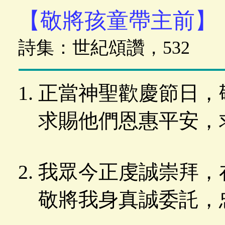
【敬將孩童帶主前】
詩集：世紀頌讚，532
正當神聖歡慶節日，
求賜他們恩惠平安，
我眾今正虔誠崇拜，
敬將我身真誠委託，