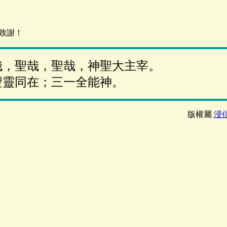
致謝！
哉，聖哉，聖哉，神聖大主宰。
聖靈同在；三一全能神。
版權屬
浸