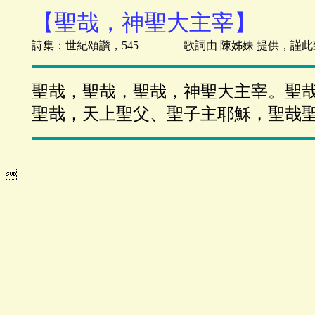
【聖哉，神聖大主宰】
詩集：世紀頌讚，545 歌詞由 陳姊妹 提供，謹此
聖哉，聖哉，聖哉，神聖大主宰。聖
聖哉，天上聖父、聖子主耶穌，聖哉
