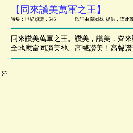
【同來讚美萬軍之王】
詩集：世紀頌讚，546 歌詞由 陳姊妹 提供，謹此
同來讚美萬軍之王。讚美，讚美，齊來
全地應當同讚美祂。高聲讚美！高聲讚
