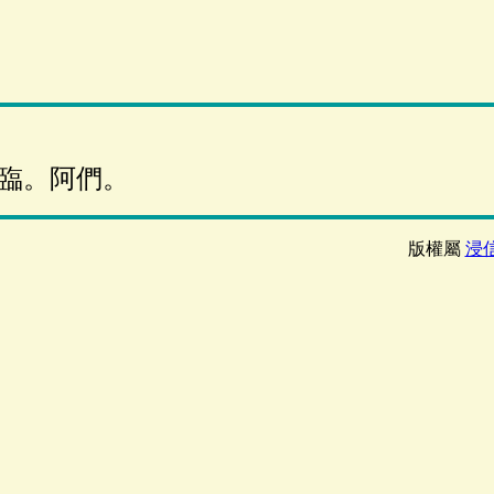
臨。阿們。
版權屬
浸