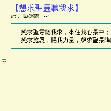
【懇求聖靈聽我求】
詩集：世紀頌讚，557
懇求聖靈聽我求，來住我心靈中；
懇求施恩，賜我力量，懇求聖靈降
