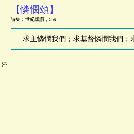
【憐憫頌】
詩集：世紀頌讚，559
求主憐憫我們；求基督憐憫我們；
