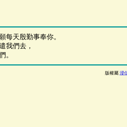
願每天殷勤事奉你。
遣我們去，
們。
版權屬
浸