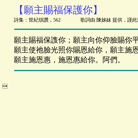
【願主賜福保護你】
詩集：世紀頌讚，562 歌詞由 陳姊妹 提供，謹此
願主賜福保謢你；願主向你仰臉賜你
願主使祂臉光照你賜恩給你，願主施
願主施恩惠，施恩惠給你。阿們。
