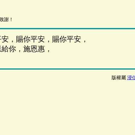
致謝！
平安，賜你平安，賜你平安，
恩給你，施恩惠，
版權屬
浸