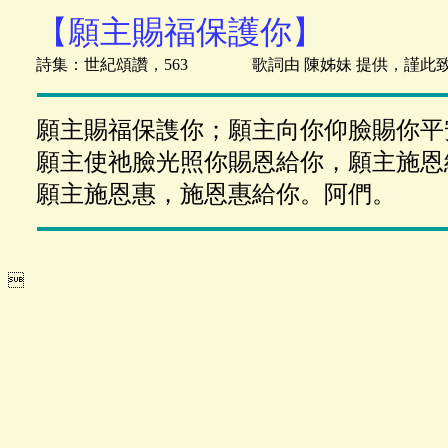
【願主賜福保護你】
詩集：世紀頌讚，563 歌詞由 陳姊妹 提供，謹此
願主賜福保謢你；願主向你仰臉賜你平
願主使祂臉光照你賜恩給你，願主施恩
願主施恩惠，施恩惠給你。阿們。
