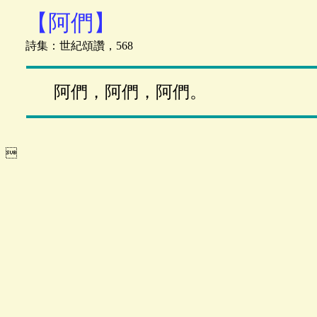
【阿們】
詩集：世紀頌讚，568
阿們，阿們，阿們。
