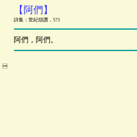
【阿們】
詩集：世紀頌讚，571
阿們，阿們。
