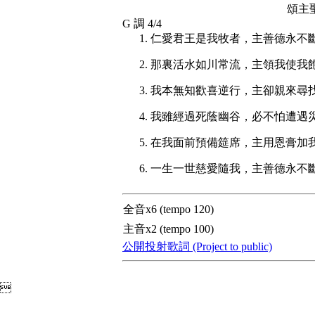
頌主
G 調 4/4
仁愛君王是我牧者，主善德永不
那裏活水如川常流，主領我使我
我本無知歡喜逆行，主卻親來尋
我雖經過死蔭幽谷，必不怕遭遇
在我面前預備筵席，主用恩膏加
一生一世慈愛隨我，主善德永不
全音x6 (tempo 120)
主音x2 (tempo 100)
公開投射歌詞 (Project to public)
