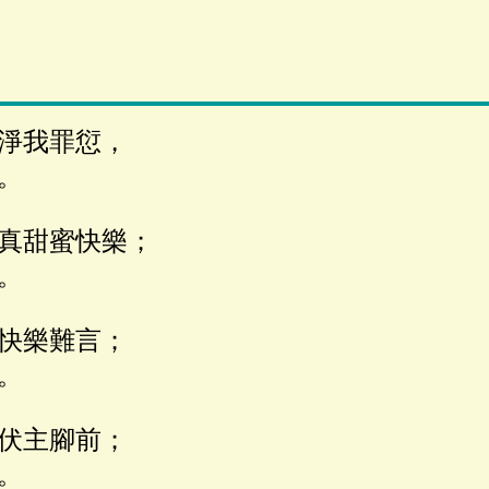
淨我罪愆，
。
真甜蜜快樂；
。
快樂難言；
。
伏主腳前；
。