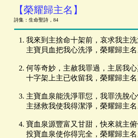
【榮耀歸主名】
詩集：生命聖詩，84
我來到主捨命十架前，哀求我主洗
主寶貝血把我心洗淨，榮耀歸主名
何等奇妙，主赦我罪過，主居我心
十字架上主已收留我，榮耀歸主名
主寶血泉能洗淨罪愆，我罪洗脫心
主拯救我使我得潔淨，榮耀歸主名
寶血泉源豐富又甘甜，快來就主俯
投寶血泉使你得完全，榮耀歸主名