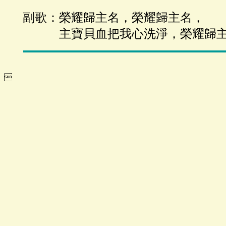
副歌：榮耀歸主名，榮耀歸主名，
主寶貝血把我心洗淨，榮耀歸主
