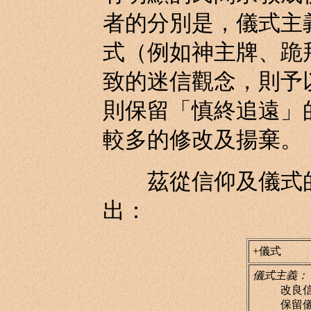
者的分別是，儀式主
式（例如神主牌、跪
致的迷信觀念，則予
則保留「慎終追遠」
較多的修改及揚棄。
茲從信仰及儀式的
出：
+儀式
儀式主義：
改良
保留