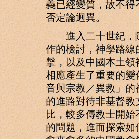
義已經變質，故不得
否定論迥異。
進入二十世紀，隨
作的檢討，神學路線
擊，以及中國本土領
相應產生了重要的變
音與宗教／異教」的
的進路對待非基督教
比，較多傳教士開始
的問題，進而探索如