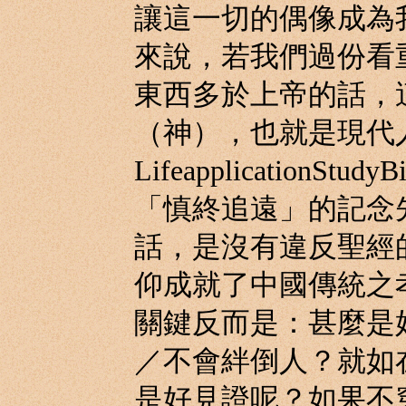
讓這一切的偶像成為
來說，若我們過份看
東西多於上帝的話，
（神），也就是現代
LifeapplicationStu
「慎終追遠」的記念
話，是沒有違反聖經
仰成就了中國傳統之
關鍵反而是：甚麼是
／不會絆倒人？就如
是好見證呢？如果不