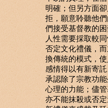
明確；但另方面卻
拒，願意聆聽他們
們接受基督教的困
人性需要採取較同
否定文化禮儀，而
換傳統的模式，使
感情得以有新寄託
承認除了宗教功能
心理的力能；儘管
亦不能抹殺或否定