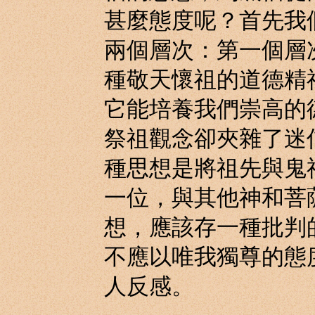
甚麼態度呢？首先我
兩個層次：第一個層
種敬天懷祖的道德精
它能培養我們崇高的
祭祖觀念卻夾雜了迷
種思想是將祖先與鬼
一位，與其他神和菩
想，應該存一種批判
不應以唯我獨尊的態
人反感。