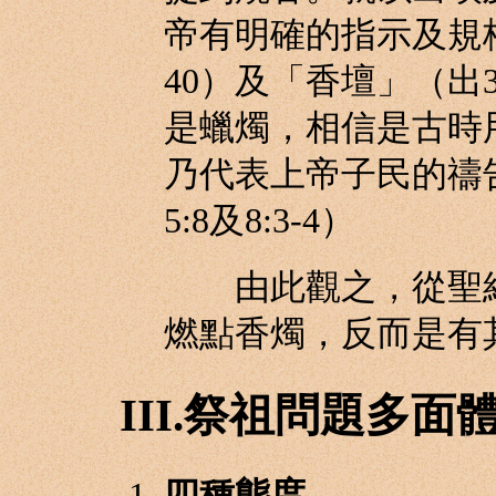
帝有明確的指示及規格
40）及「香壇」（出3
是蠟燭，相信是古時
乃代表上帝子民的禱告。
5:8及8:3-4）
由此觀之，從聖經
燃點香燭，反而是有
III.祭祖問題多面
四種態度