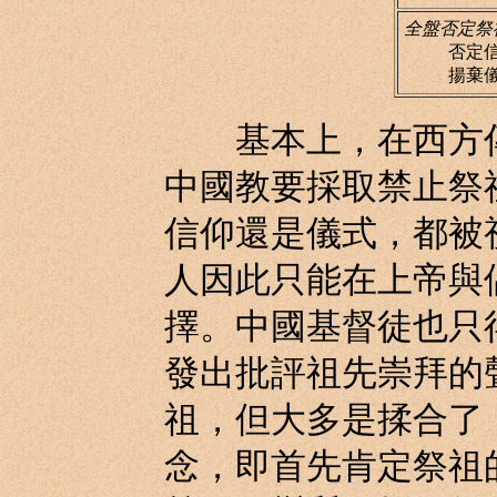
全盤否定祭
否定
揚棄
基本上，在西方傳
中國教要採取禁止祭
信仰還是儀式，都被
人因此只能在上帝與
擇。中國基督徒也只
發出批評祖先崇拜的
祖，但大多是揉合了
念，即首先肯定祭祖