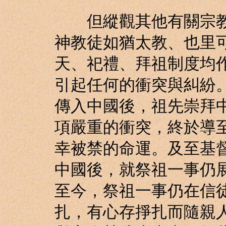
但縱觀其他有關宗教
神教徒如猶太教、也里
天、祀禮、拜祖制度均
引起任何的衝突與糾紛
傳入中國後，祖先崇拜
項嚴重的衝突，終於導
幸被禁的命運。及至基督
中國後，就祭祖一事仍
至今，祭祖一事仍在信
扎，有心存掙扎而隨親