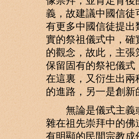
像崇拜，並肯定背後
義，故建議中國信徒
有更多中國信徒提出
實的祭祖儀式中，確
的觀念，故此，主張
保留固有的祭祀儀式
在這裏，又衍生出兩
的進路，另一是創新
無論是儀式主義或
雜在祖先崇拜中的佛
有明顯的民間宗教成