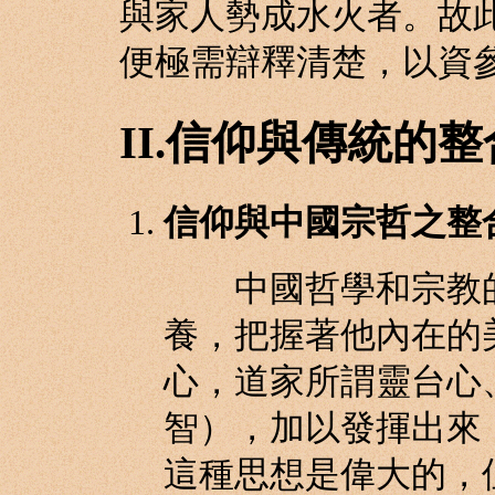
與家人勢成水火者。故
便極需辯釋清楚，以資
II.信仰與傳統的
信仰與中國宗哲之整
中國哲學和宗教的
養，把握著他內在的
心，道家所謂靈台心
智），加以發揮出來
這種思想是偉大的，