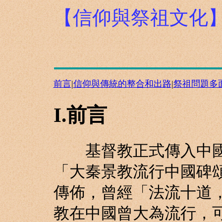
【信仰與祭祖文化
前言
|
信仰與傳統的整合和出路
|
祭祖問題多
I.前言
基督教正式傳入中國
「大秦景教流行中國碑
傳佈，曾經「法流十道
教在中國曾大為流行，