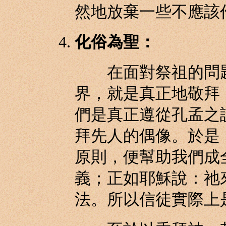
然地放棄一些不應該
化俗為聖：
在面對祭祖的問題
界，就是真正地敬拜
們是真正遵從孔孟之
拜先人的偶像。於是
原則，便幫助我們成
義；正如耶穌說：祂
法。所以信徒實際上