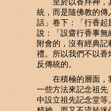
至於以香拜神，其
統，而是隨佛教的傳
話」卷下：「行香起
說：「設齌行香事無
附會的，沒有經典記
禮。所以我們不以香
反傳統的。
在積極的層面，我
一些方法來記念祖先
中設立祖先記念堂等
精神，而又不流於迷