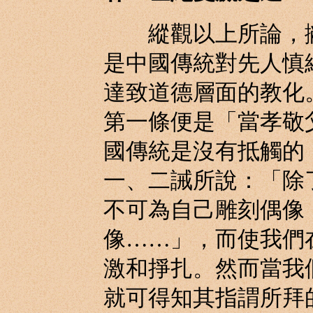
縱觀以上所論，撇
是中國傳統對先人慎
達致道德層面的教化
第一條便是「當孝敬
國傳統是沒有抵觸的
一、二誡所說：「除
不可為自己雕刻偶像
像……」，而使我們
激和掙扎。然而當我
就可得知其指謂所拜