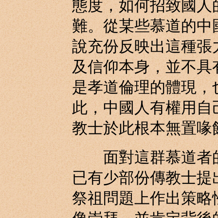
態度，如何招致國人
難。從某些慕道的中
說充份反映出這種張
及信仰本身，並不具
是孝道倫理的體現，
此，中國人有權用自
教士於此根本無置喙
面對這群慕道者的
已有少部份傳教士提
祭祖問題上作出策略