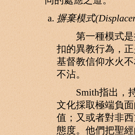
同的處應之道。
摒棄模式(Displaceme
第一種模式是摒
扣的異教行為，正
基督教信仰水火不
不沾。
Smith指出，
文化採取極端負面
值；又或者對非西
態度。他們把聖經