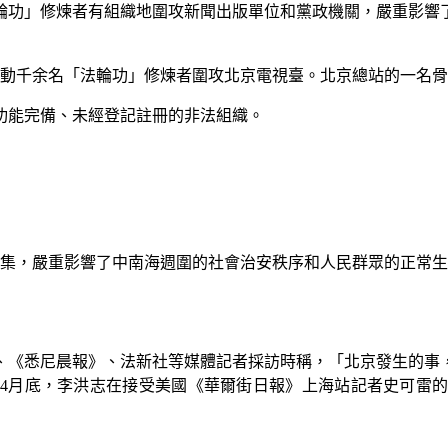
輪功」修煉者有組織地圍攻新聞出版單位和黨政機關，嚴重影響
煽動千余名「法輪功」修煉者圍攻北京電視臺。北京總站的一名骨
功能完備、未經登記註冊的非法組織。
集，嚴重影響了中南海週圍的社會治安秩序和人民群眾的正常生
、《悉尼晨報》、法新社等媒體記者採訪時稱，「北京發生的事
4
月底，李洪志在接受美國《華爾街日報》上海站記者史可雷的