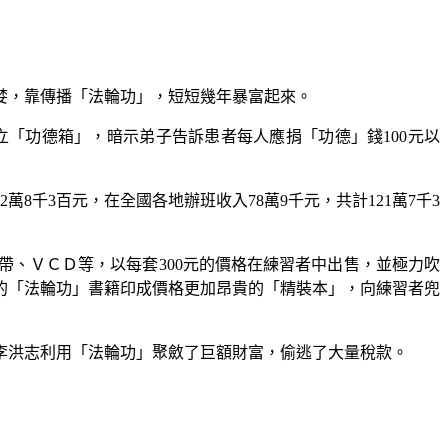
婪，靠傳播「法輪功」，短短幾年暴富起來。
立「功德箱」，暗示弟子告訴患者每人應捐「功德」錢
100
元以
2
萬
8
千
3
百元，在全國各地辦班收入
78
萬
9
千元，共計
121
萬
7
千
3
帶、ＶＣＤ等，以每套
300
元的價格在練習者中出售，並極力吹
的「法輪功」書籍印成價格更加昂貴的「精裝本」，向練習者兜
李洪志利用「法輪功」聚斂了巨額財富，偷逃了大量稅款。