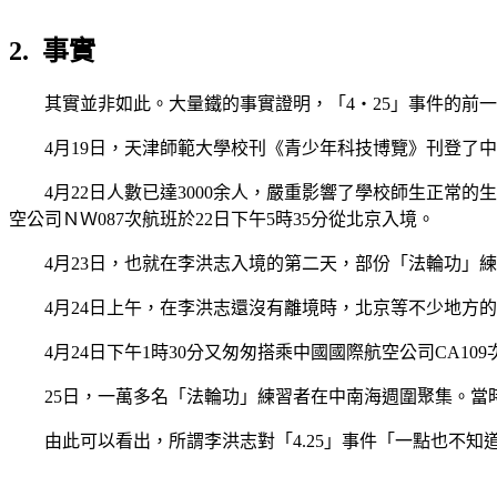
2.
事實
其實並非如此。大量鐵的事實證明，「
4
‧
25
」事件的前一
4
月
19
日，天津師範大學校刊《青少年科技博覽》刊登了中
4
月
22
日人數已達
3000
余人，嚴重影響了學校師生正常的生
空公司ＮＷ
087
次航班於
22
日下午
5
時
35
分從北京入境。
4
月
23
日，也就在李洪志入境的第二天，部份「法輪功」練
4
月
24
日上午，在李洪志還沒有離境時，北京等不少地方的
4
月
24
日下午
1
時
30
分又匆匆搭乘中國國際航空公司
CA109
25
日，一萬多名「法輪功」練習者在中南海週圍聚集。當
由此可以看出，所謂李洪志對「
4.25
」事件「一點也不知