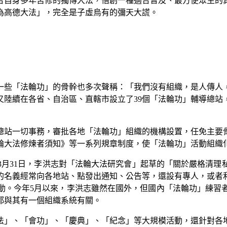
合自身多年苦修的獨傳大法，悟創一種適合普及、最方便眾生的
為高德大法」，完全是子虛烏有的彌天大謊。
一些「法輪功」的骨幹也多次聲稱：「我們沒有組織，是人傳人
又陸續在各省、自治區、直轄市設立了
39
個「法輪功」輔導總站
總站一切事務，審批各地「法輪功」組織的機構設置，任免主要
輪大法修煉者須知》等一系列規章制度，使「法輪功」活動組織
3
月
31
日，李洪志對「法輪大法研究會」起草的「關於嚴格清理
的名義經常向各地站、點發出通知、公告等，還設有專人，或者
動。今年
5
月以來，李洪志雖然在國外，但國內「法輪功」練習
都與其有一個組織系統有關。
法」、「會功」、「慶典」、「紀念」等大規模活動，還針對各