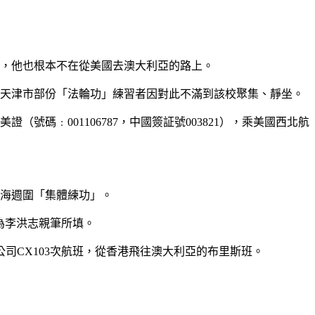
，他也根本不在從美國去澳大利亞的路上。
天津市部份「法輪功」練習者因對此不滿到該校聚集、靜坐。
美證（號碼﹕
001106787
，中國簽証號
003821
），乘美國西北航
海週圍「集體練功」。
為李洪志親筆所填。
公司
CX103
次航班，從香港飛往澳大利亞的布里斯班。