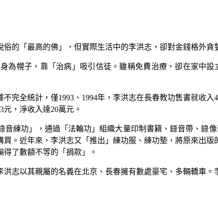
脫俗的「最高的佛」，但實際生活中的李洪志，卻對金錢格外貪
健身為幌子，靠「治病」吸引信徒。雖稱免費治療，卻在家中設
據不完全統計，僅
1993
、
1994
年，李洪志在長春教功售書就收入
4
3
元，淨收入達
20
萬元。
錄音練功」，通過「法輪功」組織大量印制書籍、錄音帶、錄像
購買。近年來，李洪志又「推出」練功服、練功墊，將原來出版
騙得了數額不等的「捐款」。
李洪志以其親屬的名義在北京、長春擁有數處豪宅、多輛轎車。