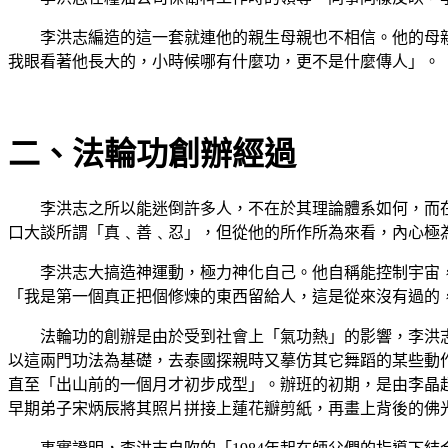
李洪志編造的這一套就連他的親生母親也不相信。他的母
我眼看著他長大的，小時候哪有什麼功，更不是什麼傳人」。
二、法輪功創辦經過
李洪志之所以能迷倒許多人，不在於其理論體系如何，而
口大談所謂「真﹑善﹑忍」，但從他的所作所為來看，內心極
李洪志大搞造神運動，極力神化自己。他自稱能控制宇宙
「我是第一個真正把個修煉的東西留給人，這是從來沒有過的
法輪功的創辦是由於受到社會上「氣功熱」的影響，李洪
以這兩門功法為基礎，去泰國探親時又摹仿其它舞蹈的某些動
直至「出山前的一個月才初步成型」。辦班的初期，是由李晶
早期弟子宋炳辰將其照片拼接上蓮花瓣剪紙，再畫上背後的佛