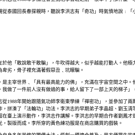
親從泰國回長春探親時，聽說李洪志有「奇功」時氣憤地說﹕「
在於他「敢說敢干敢騙」，牛吹得越大，似乎越能打動人。他極
為卑劣，骨子裡充滿著假惡丑﹑坑矇騙。
，是主宰世界﹑「具有最高能力的佛」，充滿在宇宙空間之中。
，我做了一件前人沒有做過的事，給人留下了一部上天的梯子」
志從
1988
年開始跟隨氣功師李衛東學練「禪密功」，並參加了兩
作，拼湊了「法輪功」功法。李洪志的早期弟子李晶超、劉玉清
超在臺上演示動作，李洪志作講解。李洪志的早期合作者劉鳳才
光，製版而成。李所穿的黃色練功服是在商店購買的戲裝。