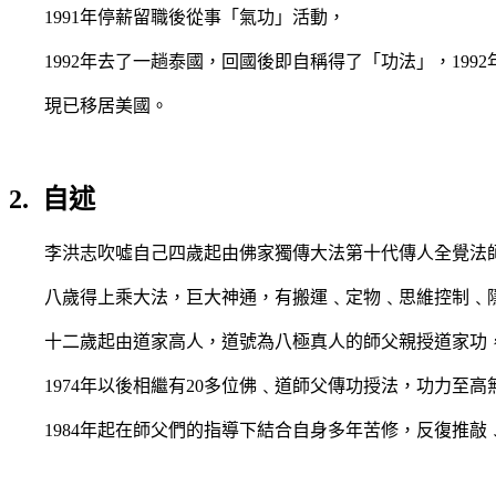
1991
年停薪留職後從事「氣功」活動，
1992
年去了一趟泰國，回國後即自稱得了「功法」，
1992
現已移居美國。
2.
自述
李洪志吹噓自己四歲起由佛家獨傳大法第十代傳人全覺法
八歲得上乘大法，巨大神通，有搬運﹑定物﹑思維控制﹑
十二歲起由道家高人，道號為八極真人的師父親授道家功
1974
年以後相繼有
20
多位佛﹑道師父傳功授法，功力至高
1984
年起在師父們的指導下結合自身多年苦修，反復推敲