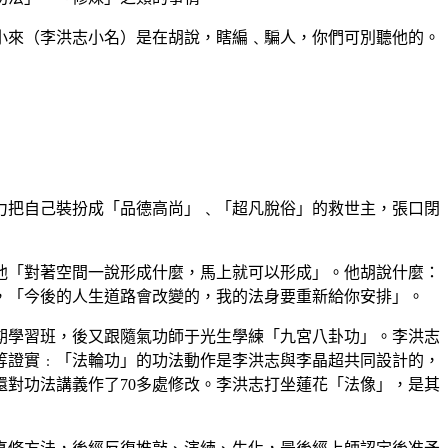
小來（李洪志小名）是在胡說，瞎編﹑騙人，你們可別聽他的。
力把自己裝扮成「品德高尚」﹑「超凡脫俗」的救世主，張口閉
他「對著空間一說形成什麼，馬上就可以形成」。他胡說什麼：
，「今後的人生道路會改變的，我的法身要重新給你安排」。
期學習班，後又跟隨氣功師于光生學練「九宮八卦功」。李洪志
等證實﹕「法輪功」的功法動作是李洪志與李晶超共同設計的，
還對功法講義作了
70
多處修改。李洪志打坐蓮花「法像」，是其