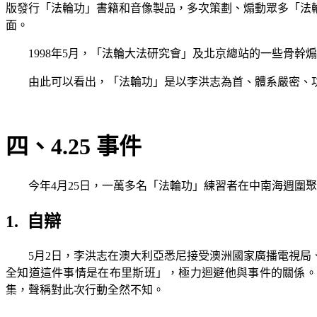
版發行「法輪功」書籍和音像製品，多次策劃、煽動眾多「法
面。
1998
年
5
月，「法輪大法研究會」及北京總站的一些骨幹
由此可以看出，「法輪功」是以李洪志為首、體系嚴密、
四、
4.25
事件
今年
4
月
25
日，一萬多名「法輪功」練習者在中南海週圍聚
1.
自辯
5
月
2
日，李洪志在澳大利亞悉尼接受澳洲國家廣播電視局
全知道這件事情是在布里斯班」，極力迴避他與事件的關係。
集，聲稱對此次行動全然不知。