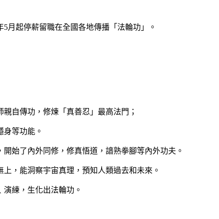
年
5
月起停薪留職在全國各地傳播「法輪功」。
師親自傳功，修煉「真善忍」最高法門；
隱身等功能。
，開始了內外同修，修真悟道，諳熟拳腳等內外功夫。
無上，能洞察宇宙真理，預知人類過去和未來。
﹑演練，生化出法輪功。