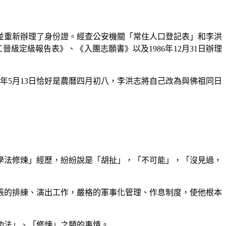
並重新辦理了身份證。經查公安機關「常住人口登記表」和李洪
工晉級定級報告表》、《入團志願書》以及
1986
年
12
月
31
日辦理
年
5
月
13
日恰好是農曆四月初八，李洪志將自己改為與佛祖同日
學法修煉」經歷，紛紛說是「胡扯」，「不可能」，「沒見過，
張的排練、演出工作，嚴格的軍事化管理、作息制度，使他根本
功法」、「修煉」之類的事情。