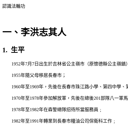
認識法輪功
一、李洪志其人
1.
生平
1952
年
7
月
7
日出生於吉林省公主嶺市（原懷德縣公主嶺鎮
1955
年隨父母移居長春市；
1960
年至
1969
年，先後在長春市珠江路小學、第四中學、
1970
年至
1978
年參加解放軍，先後在總後
201
部隊八一軍馬
1978
年至
1982
年在森警總隊招待所當服務員﹔
1982
年至
1991
年轉業到長春市糧油公司保衛科工作﹔