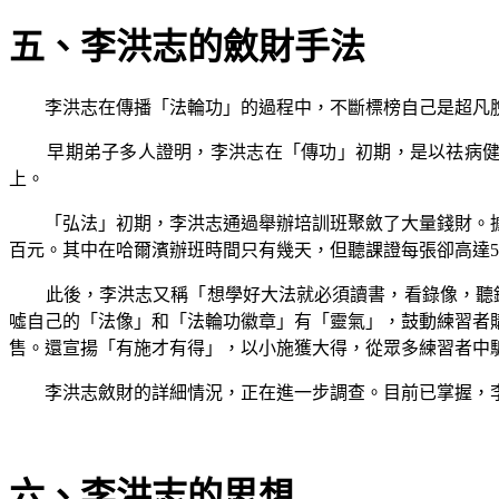
五、李洪志的斂財手法
李洪志在傳播「法輪功」的過程中，不斷標榜自己是超凡
早期弟子多人證明，李洪志在「傳功」初期，是以祛病
上。
「弘法」初期，李洪志通過舉辦培訓班聚斂了大量錢財。
百元。其中在哈爾濱辦班時間只有幾天，但聽課證每張卻高達
5
此後，李洪志又稱「想學好大法就必須讀書，看錄像，聽
噓自己的「法像」和「法輪功徽章」有「靈氣」，鼓動練習者
售。還宣揚「有施才有得」，以小施獲大得，從眾多練習者中
李洪志斂財的詳細情況，正在進一步調查。目前已掌握，
六、李洪志的思想