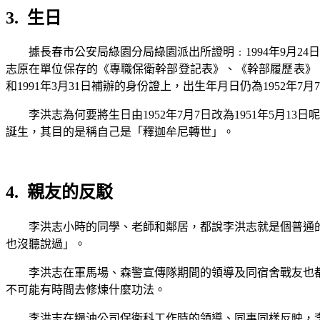
3.
生日
據長春市公安局綠園分局綠園派出所證明﹕
1994
年
9
月
24
日
志原在單位保存的《專職保衛幹部登記表》、《幹部履歷表》
和
1991
年
3
月
31
日補辦的身份證上，出生年月日仍為
1952
年
7
月
7
李洪志為何要將生日由
1952
年
7
月
7
日改為
1951
年
5
月
13
日呢
誕生，其目的是稱自己是「釋迦牟尼轉世」。
4.
親友的反駁
李洪志小時的同學、老師和鄰居，都說李洪志就是個普通
也沒聽說過」。
李洪志在軍馬場、森警宣傳隊期間的領導及同宿舍戰友也
不可能有時間去修煉什麼功法。
李洪志在糧油公司保衛科工作時的領導、同事同樣反映，