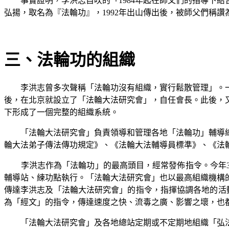
事實證明，李洪志自吹的「
1984
年起在師父們的指導下結
弘揚，取名為『法輪功』，
1992
年出山傳出後，被師父們稱讚
三、法輪功的組織
李洪志曾多次聲稱「法輪功沒有組織，實行鬆散管理」。
後，在北京就設立了「法輪大法研究會」，自任會長。此後，
下形成了一個完整的組織系統。
「法輪大法研究會」負責領導和管理各地「法輪功」輔導
輪大法弟子傳法傳功規定》、《法輪大法輔導員標準》、《法
李洪志作為「法輪功」的最高頭目，經常發佈指令。今年
輔導站、練功點執行。「法輪大法研究會」也以最高組織機構
傳達李洪志及「法輪大法研究會」的指令，指揮協調各地的活
為「經文」的指令，傳達速度之快、流毒之廣、影響之壞，也
「法輪大法研究會」及各地總站定期或不定期地組織「弘