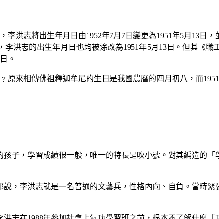
，李洪志將出生年月日由
1952
年
7
月
7
日變更為
1951
年
5
月
13
日，
，李洪志的出生年月日也均被涂改為
1951
年
5
月
13
日。但其《職
日。
﹖原來相傳佛祖釋迦牟尼的生日是我國農曆的四月初八，而
1951
的孩子，學習成績很一般，唯一的特長是吹小號。對其編造的「
都說，李洪志就是一名普通的文藝兵，性格內向、自負。當時緊
李洪志在
1988
年參加社會上氣功學習班之前，根本不了解什麼「