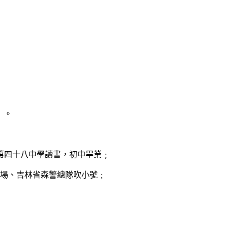
）。
第四十八中學讀書，初中畢業﹔
場、吉林省森警總隊吹小號﹔