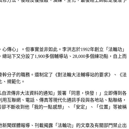
真修方法，後經反復推敲、演練、生化，最後經上師認定後准予
，心傳心」。但事實並非如此。李洪志於
1992
年創立「法輪功」
，總站下又分設了
1,900
多個輔導站、
28,000
多個練功點，自上而
骨幹分子的職務。還制定了《對法輪大法輔導站的要求》、《法
化、規範化。
私自流傳非大法資料的通知」簽署「同意，快發﹗」立即傳到各
利用互聯網、電話、傳真等現代化通訊手段與各地站、點聯絡，
者卻不斷收到他「我的一點感想」、「安定」、「位置」等被稱
地新聞媒體報導、刊載揭露「法輪功」的文章及有關部門禁止出