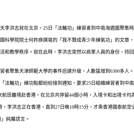
天李洪志就在北京，
25
日「法輪功」練習者到中南海週圍聚集時
國科學院院士何祚庥撰寫的「我不贊成青少年練氣功」的文章，
活和教學秩序。就在此時，李洪志突然以商業人員的身份，持回
習者聚集天津師範大學的事件迅速升級，人數猛增到
6300
多人。
「法輪功」練功點都紛紛接到通知，要求
25
日組織練習者到中南
次航班離境赴香港，在北京共停留
44
個小時，入境卡和出境卡均
時，李洪志正在香港，直到
27
日晚
10
時
15
分，才乘香港國泰航空
道」純屬謊言。