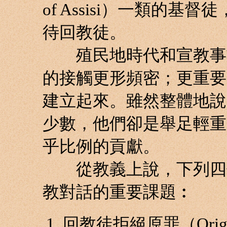
of Assisi）一類的
待回教徒。
殖民地時代和宣教事業
的接觸更形頻密；更重要
建立起來。雖然整體地說
少數，他們卻是舉足輕重
乎比例的貢獻。
從教義上說，下列四個
教對話的重要課題︰
回教徒拒絕原罪（Origi