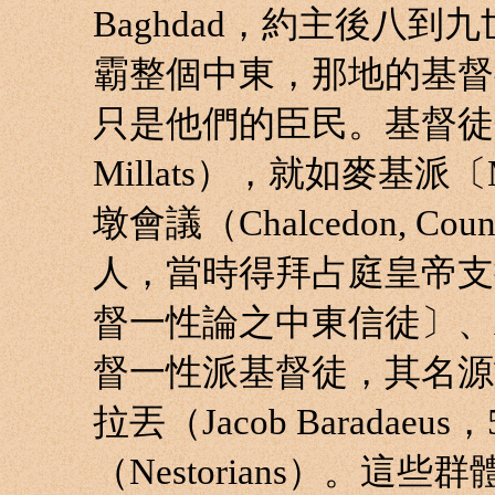
Baghdad，約主後八
霸整個中東，那地的基督
只是他們的臣民。基督徒
Millats），就如麥基派
墩會議（Chalcedon, C
人，當時得拜占庭皇帝支
督一性論之中東信徒〕、雅各
督一性派基督徒，其名源
拉丟（Jacob Barada
（Nestorians）。