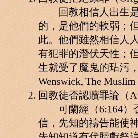
回教相信人出生是
的，是他們的軟弱；
此。他們雖然相信人
有犯罪的潛伏天性；
生就受了魔鬼的玷污，除
Wenswick, The Muslim
回教徒否認贖罪論（Ato
可蘭經（6:164）
信，先知的禱告能使
先知知道有代贖獻祭這回