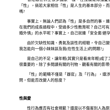
「性」，倘若大家相信「性」是人生的基本部分，而
嗎?
事實上，無論人們認為「性」是多自然的事，連古
在我們的成長過程中，受過多少性教育呢？自己可有
婚外情」的水平呢？事實上，自己就連「安全套/避
由於欠缺性知識、勇氣及談性的經驗，令自己變得
我怎能向一個小妹妹談及我(在性生活上)的問題?」
是自己的不足，讓年輕(其實只是看來年輕)成了工
很重要的，除了多閱讀有關的刊物、觀看有關的影帶
「性」的範疇不僅是「器官」及「行為」，還涉
問，但能否改變人的態度？
性與愛
性行為應否有社會規範？還是以不傷害別人為原則