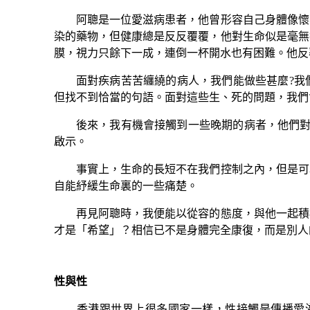
阿聰是一位愛滋病患者，他曾形容自己身體像懷著
染的藥物，但健康總是反反覆覆，他對生命似是毫無
膜，視力只餘下一成，連倒一杯開水也有困難。他反
面對疾病苦苦纏繞的病人，我們能做些甚麼?我們
但找不到恰當的句語。面對這些生、死的問題，我們
後來，我有機會接觸到一些晚期的病者，他們對
啟示。
事實上，生命的長短不在我們控制之內，但是可以
自能紓緩生命裏的一些痛楚。
再見阿聰時，我便能以從容的態度，與他一起積極
才是「希望」？相信已不是身體完全康復，而是別人
性與性
香港跟世界上很多國家一樣，性接觸是傳播愛滋