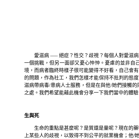
愛滋病
–––
絕症？性交？歧視？每個人對愛滋病
一個挑戰，但另一面卻又憂心忡忡。憂慮的並非自
境，而病者臨終時樣子很可能變得不好看，自己會有
的問題，作為社工，我們怎樣才能保持不批判的態度
滋病帶病毒/患病人士服務，但是在與他/她們接觸
之處。我們希望能藉此機會分享一下我們當中的體驗
生與死
生命的重點是甚麼呢？是質還是量呢？現在的藥物
上某些人的歧視，以致得不到公平的就業機會；他/