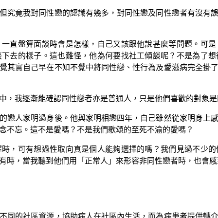
究竟我對同性戀的認識有幾多，對同性戀及同性戀者有沒有誤
直盤算面談時會是怎樣，自己又該跟他說甚麼等問題。可是
談下去的樣子。這也難怪，他為何要找社工傾談呢？不是為了想
覺其實自己早在不知不覺中將同性戀、性行為及愛滋病完全掛
，我逐漸能確認同性戀者亦是普通人，只是他們喜歡的對象是
戀人家明過身後。他與家明相戀四年，自己雖然從家明身上感
念不忘。這不是愛嗎？不是我們歌頌的至死不渝的愛嗎？
，可有想過性取向真是個人能夠選擇的嗎？我們見過不少的
有時，當我聽到他們用「正常人」來形容非同性戀者時，也會感
同的社區資源，協助病人在社區內生活，而為病患者提供轉介