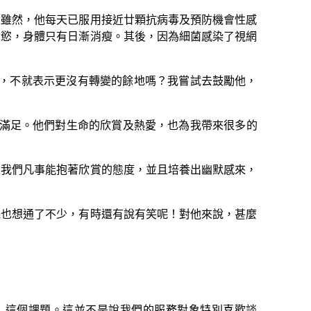
雖然，他每天已服用接近廿顆抗病毒及預防機會性感
食慾，身體只有日漸消瘦。其後，因為細菌感染了視網
，不就表示更沒有轉變的餘地嗎？我嘗試去鼓勵他，
滿足。他們對生命的欣賞及熱愛，也為我帶來很多的
我們凡事能抱著欣賞的態度，並且培養出幽默感來，
也想通了不少，有時還有說有笑呢！對他來說，甚麼
這個課題。這並不是說我們的服務對象特別喜歡談