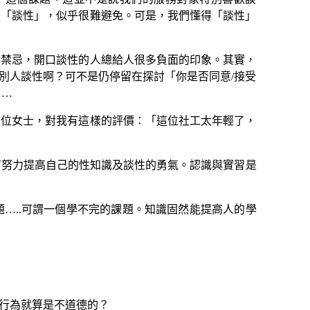
象「談性」，似乎很難避免。可是，我們懂得「談性」
禁忌，開口談性的人總給人很多負面的印象。其實，
別人談性啊？可不是仍停留在探討「你是否同意/接受
……
位女士，對我有這樣的評價︰「這位社工太年輕了，
有努力提高自己的性知識及談性的勇氣。認識與實習是
題
…
..可謂一個學不完的課題。知識固然能提高人的學
行為就算是不道德的？