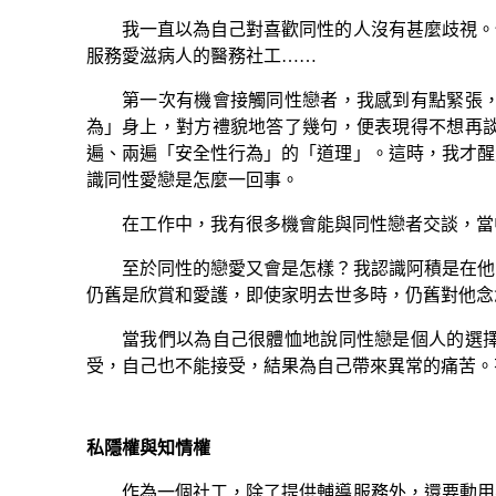
我一直以為自己對喜歡同性的人沒有甚麼歧視。但
服務愛滋病人的醫務社工
……
第一次有機會接觸同性戀者，我感到有點緊張，一
為」身上，對方禮貌地答了幾句，便表現得不想再
遍、兩遍「安全性行為」的「道理」。這時，我才醒
識同性愛戀是怎麼一回事。
在工作中，我有很多機會能與同性戀者交談，當中
至於同性的戀愛又會是怎樣？我認識阿積是在他的
仍舊是欣賞和愛護，即使家明去世多時，仍舊對他念
當我們以為自己很體恤地說同性戀是個人的選擇時
受，自己也不能接受，結果為自己帶來異常的痛苦。
私隱權與知情權
作為一個社工，除了提供輔導服務外，還要動用不