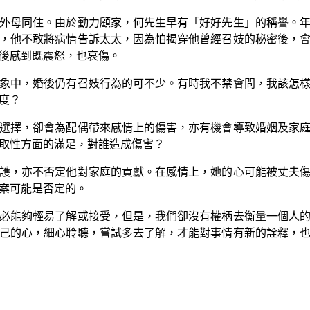
母同住。由於勤力顧家，何先生早有「好好先生」的稱譽。年
，他不敢將病情告訴太太，因為怕揭穿他曾經召妓的秘密後，
後感到既震怒，也哀傷。
中，婚後仍有召妓行為的可不少。有時我不禁會問，我該怎樣
度？
擇，卻會為配偶帶來感情上的傷害，亦有機會導致婚姻及家庭
取性方面的滿足，對誰造成傷害？
，亦不否定他對家庭的貢獻。在感情上，她的心可能被丈夫傷
案可能是否定的。
能夠輕易了解或接受，但是，我們卻沒有權柄去衡量一個人的
己的心，細心聆聽，嘗試多去了解，才能對事情有新的詮釋，