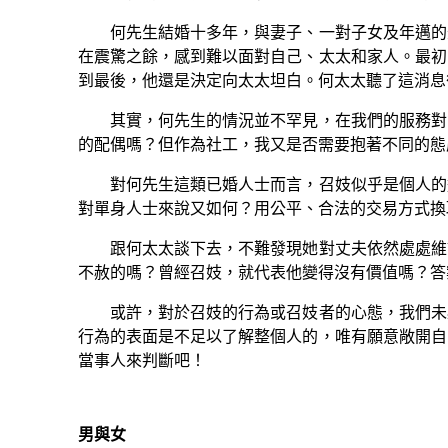
何先生結婚十多年，與妻子、一對子女及年邁的外
在震驚之餘，感到難以面對自己、太太和家人。最初
到最後，他還是決定向太太坦白。何太太聽了這消息
其實，何先生的情況並不罕見，在我們的服務對象
的配偶嗎？但作為社工，我又是否需要抱著不同的態
對何先生這類已婚人士而言，召妓似乎是個人的選
對單身人士來說又如何？用公平、合法的交易方式換
跟何太太談下去，不難發現她對丈夫依然處處維護
不赦的嗎？曾經召妓，就代表他變得沒有價值嗎？答
或許，對於召妓的行為或召妓者的心態，我們未必
行為的表面是不足以了解整個人的，唯有願意敞開自
當事人來判斷吧！
男與女