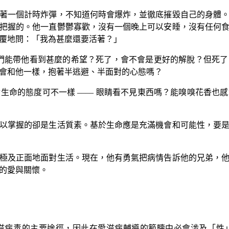
一個計時炸彈，不知道何時會爆炸，並徹底摧毀自己的身體。
把握的。他一直鬱鬱寡歡，沒有一個晚上可以安睡，沒有任何
覆地問：「我為甚麼還要活著？」
能帶他看到甚麼的希望？死了，會不會是更好的解脫？但死了
會和他一樣，抱著半逃避、半面對的心態嗎？
生命的態度可不一樣
––––
眼睛看不見東西嗎？能嗅嗅花香也感
掌握的卻是生活質素。基於生命應是充滿機會和可能性，要是
及正面地面對生活。現在，他有勇氣把病情告訴他的兄弟，他
的愛與關懷。
病毒的主要途徑，因此在愛滋病輔導的範疇中必會涉及「性」