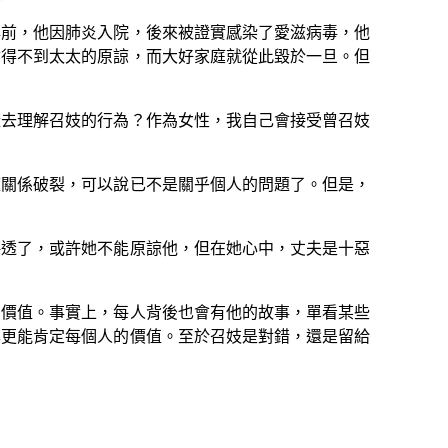
前，他因肺炎入院，後來被證實感染了愛滋病毒，他
會得不到太太的原諒，而大好家庭就從此毀於一旦。但
去理解召妓的行為？作為女性，我自己會接受曾召妓
關係破裂，可以說已不是關乎個人的問題了。但是，
透了，或許她不能原諒他，但在她心中，丈夫是十惡
價值。事實上，每人背後也會有他的故事，單看某些
也更能肯定每個人的價值。至於召妓是對錯，還是留給