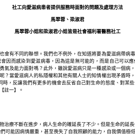
社工向愛滋病患者提供服務時面對的問題及處理方法
馬翠蓉、梁淑君
馬翠蓉小姐和梁淑君小姐皆是社會福利署醫務社工
也會有不同的聯想。我們也不例外，在知道將要為愛滋病帶病毒
己會因而感染到愛滋病毒，因為這是無可能的，而是自己可以應
勇氣及能力面對嗎？此外，雖說愛滋病只是一種感染或一個病
呢？當愛滋病人的私隱權和其他有關人士的知情權出現矛盾時
的同時，反讓我們有更多的機會去反省自己對生命的態度、對某
【註一】。
治療不斷在進步，病人生命的確延長了不少。但是生命的延長代
她們可能因病情嚴重，甚至喪失了自我照顧的能力，自我價值極