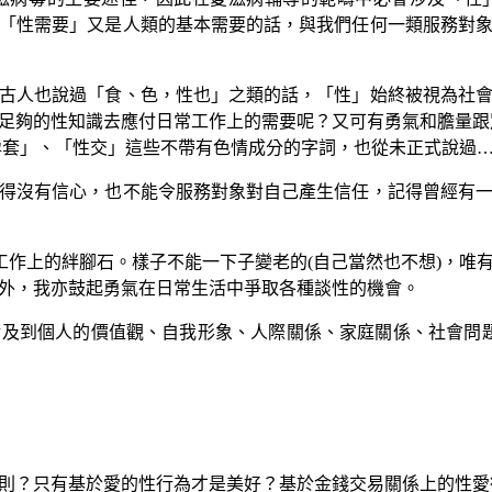
「性需要」又是人類的基本需要的話，與我們任何一類服務對
人也說過「食、色，性也」之類的話，「性」始終被視為社會
足夠的性知識去應付日常工作上的需要呢？又可有勇氣和膽量跟
孕套」、「性交」這些不帶有色情成分的字詞，也從未正式說過
沒有信心，也不能令服務對象對自己產生信任，記得曾經有一
作上的絆腳石。樣子不能一下子變老的(自己當然也不想)，唯
外，我亦鼓起勇氣在日常生活中爭取各種談性的機會。
及到個人的價值觀、自我形象、人際關係、家庭關係、社會問
？只有基於愛的性行為才是美好？基於金錢交易關係上的性愛