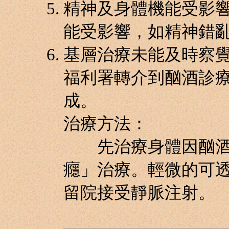
精神及身體機能受影
能受影響，如精神錯
基層治療未能及時察
福利署轉介到酗酒診
成。
治療方法：
先治療身體因酗酒
癮」治療。輕微的可
留院接受靜脈注射。