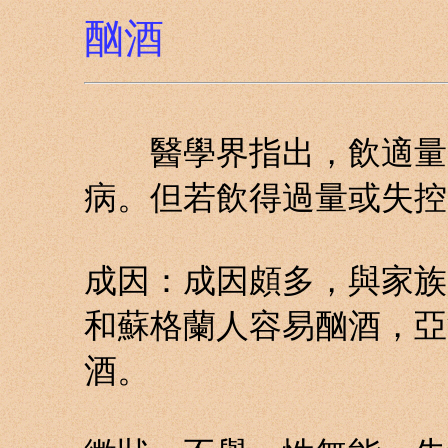
酗酒
醫學界指出，飲適量的
病。但若飲得過量或失控
成因：成因頗多，與家族
和蘇格蘭人容易酗酒，亞
酒。