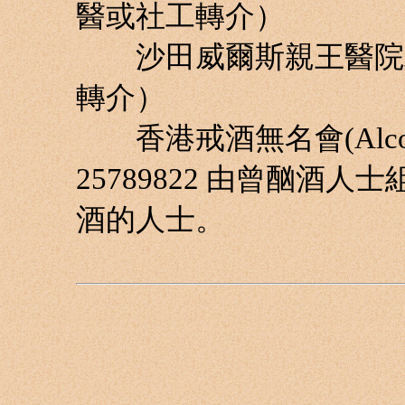
醫或社工轉介）
沙田威爾斯親王醫院精
轉介）
香港戒酒無名會(Alcoholics
25789822 由曾酗酒
酒的人士。