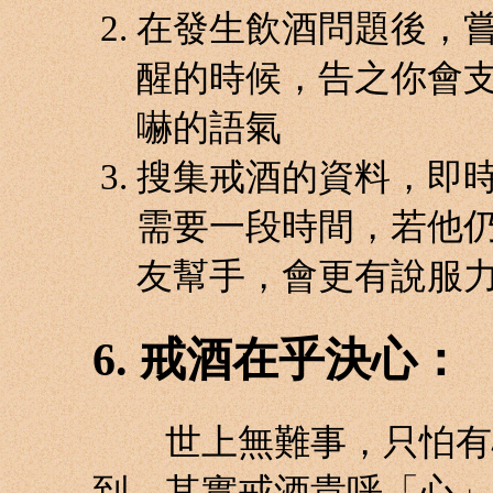
在發生飲酒問題後，
醒的時候，告之你會
嚇的語氣
搜集戒酒的資料，即
需要一段時間，若他
友幫手，會更有說服
6. 戒酒在乎決心：
世上無難事，只怕有心
到。其實戒酒貴呼「心」