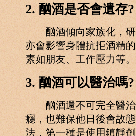
2. 酗酒是否會遺存?
酗酒傾向家族化，研究
亦會影響身體抗拒酒精的
素如朋友、工作壓力等。
3. 酗酒可以醫治嗎?
酗酒還不可完全醫治。
癮，也難保他日後會故態
法，第一種是使用鎮靜劑