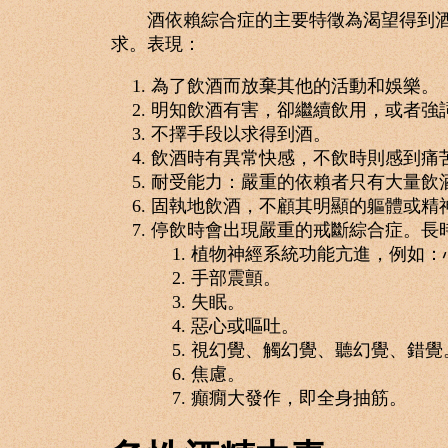
酒依賴綜合症的主要特徵為渴望得到酒，
求。表現：
為了飲酒而放棄其他的活動和娛樂。
明知飲酒有害，卻繼續飲用，或者強
不擇手段以求得到酒。
飲酒時有異常快感，不飲時則感到痛
耐受能力：嚴重的依賴者只有大量飲
固執地飲酒，不顧其明顯的軀體或精
停飲時會出現嚴重的戒斷綜合症。長
植物神經系統功能亢進，例如：
手部震顫。
失眠。
惡心或嘔吐。
視幻覺、觸幻覺、聽幻覺、錯覺
焦慮。
癲癇大發作，即全身抽筋。