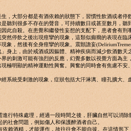
，大部分都是有酒依賴的狀態下，習慣性飲酒或者停飲
數是聽到很多不存在的聲音，可持續數日或甚至數月，聽
能因此自殺。在患覺和繼發性妄想的支配下，患者會有刑
然停飲之後出現痙攣的現象，這類似癲癇的表現在臨床
，然後有全身痙攣的現象。震顫譫妄(DeliriumTrem
鬼」身上，由於戒酒或因軀體、精神疾病而減少飲酒數天
的刺激可能有強烈的反應，幻覺多數以視覺方面為主，
出現極明顯的精神運動性興奮。興奮的同時會有焦慮不安
經系統受刺激的現象，症狀包括大汗淋漓、瞳孔擴大、
需進行特殊處理，經過一段時間之後，肝臟自然可以消除
起的社會問題，例如傷人和保護醉酒者自己。
有依賴酒精，才能運作，故往往會不能自拔。在這情形下