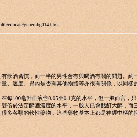
th/educate/general/g014.htm
飲酒習慣，而一半的男性會有與喝酒有關的問題。約一成
、速度、胃內是否有其他物體等亦很有關係，以同樣的
0毫升血液含0.05至0.1克的水平，但一般而言，只需飲
。雙倍於法定醉酒濃度的水平，一般人已會酩酊大醉，而
多各類的軟性藥物，這些藥物基本上都是神經中樞的抑