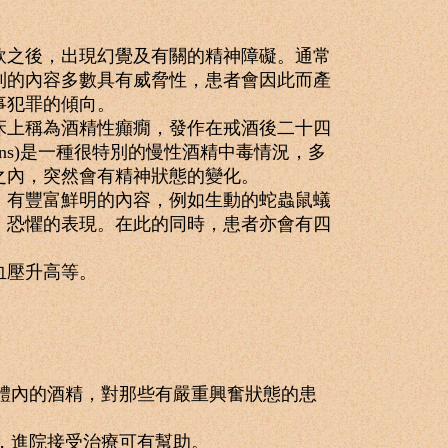
之後，出現幻覺及有關的精神障礙。通常
到的內容多數具有威脅性，患者會因此而產
事犯罪的傾向。
上稱為酒精性癲癇，發作在戒酒後二十四
ens)是一種很特別的慢性酒精中毒情況，多
之內，突然會有精神狀態的變化。
有豐富鮮明的內容，例如生動的蛇蟲鼠蟻
、恐懼的表現。在此的同時，患者亦會有四
血壓升高等。
體內的酒精，對那些有嚴重興奮狀態的患
，進院接受治療可有幫助。