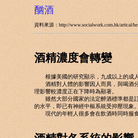
酗酒
資料來源：http://www.socialwork.com.hk/artical/heal
酒精濃度會轉變
根據美國的研究顯示，九成以上的成人有
酒精對人體的影響因人而異，與喝酒分量
理影響較濃度正在下降時為顯著。
雖然大部分國家的法定醉酒標準都是訂在每10
的水平，即已有神經中樞系統受抑壓現象
現代的年輕人很多會在飲酒時同時服食很