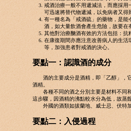
戒酒治療一般不用遞減法，而應採用
可迅速將替代物遞減，以免病者又得
有一種名為「戒酒硫」的藥物，是能
酒，如大量飲酒會產生危險，故要在
其他對治療酗酒有效的方法包括：抗
在康復期間亦應注意改善病人的生活
等，加強患者對戒酒的決心。
要點一：認識酒的成分
酒的主要成分是酒精，即「乙醇」，它是
酒精。
各種不同的酒之分別主要是材料不同和調
這步驟，因酒精的沸點較水分為低，故蒸
外國的酒類如拔蘭地、威士忌、伏特加
要點二：入侵過程