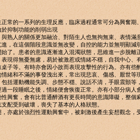
常的一系列的生理反應，臨床過程通常可分為興奮期
於抑制功能的削弱出現
熟人的關係更加融洽、對陌生人也無拘無束、表情滿意
亢進，在這個階段意識並無改變，自控的能力並無明顯減
了。患者的意識逐漸進入混濁狀態，思維進一步脫離正
，表現得無憂無慮，易於被激惹或情緒不穩，自我中心、
敲桌子等。有時亦會因小故而表現攻擊性的行為。亦有些
的情緒和不滿的事發洩出來，常出現悲哀、傷感、厭世等
括運動機能失調、步態不穩、說話不清，手眼震顫等，
經過一段睡眠之後，情緒便會恢復正常。亦有小部分病人
動性興奮，會有比普通醉酒有更長時間的意識障礙，整個
志支配受到破壞，喪失了基本的人格狀態。
亦處於強烈性運動興奮中，被刺激後產生妄想觀念，受