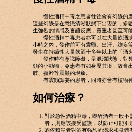
慢性酒精中毒之患者往往會有幻覺的產生
這些幻覺是在意識清晰狀態下出現的，多
生強烈的情感及言語反應，嚴重者甚至可
慢性酒精中毒患者亦可以在大量飲酒或突
小時之內，發作前可有震顫、出汗、譫妄等現象
發生在持續性大量飲酒十多年以上的「酒
發作時有意識障礙，呈混濁狀態，對外界
類的小動物，令患者有如身歷其境，故會
肢、軀幹等震顫的現象。
有震顫譫妄的患者，同時亦會有植物神
如何治療？
對於急性酒精中毒，即醉酒者一般不
者，則應該接受監護，以防止可能引
酒依賴患者對酒有強烈的渴求和身體