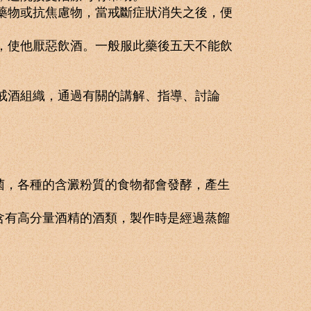
藥物或抗焦慮物，當戒斷症狀消失之後，便
，使他厭惡飲酒。一般服此藥後五天不能飲
戒酒組織，通過有關的講解、指導、討論
，各種的含澱粉質的食物都會發酵，產生
有高分量酒精的酒類，製作時是經過蒸餾