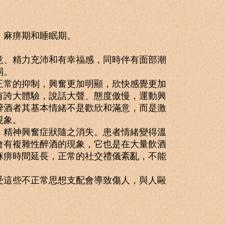
、麻痹期和睡眠期。
、精力充沛和有幸福感，同時伴有面部潮
弱。
常的抑制，興奮更加明顯，欣快感覺更加
有誇大體驗，說話大聲、態度傲慢，運動興
醉酒者其基本情緒不是歡欣和滿意，而是激
現象。
精神興奮症狀隨之消失。患者情緒變得溫
會有複雜性醉酒的現象，它也是在大量飲酒
麻痹時間延長，正常的社交禮儀紊亂，不能
這些不正常思想支配會導致傷人，與人毆