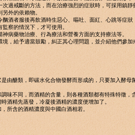
一次過戒斷的方法，而在治療強烈的症狀時，可採用鎮靜
到另外的依賴物。
令酗酒者服後再飲酒時生惡心、嘔吐、面紅、心跳等症狀
有監察的情況下，才可使用。
精神病藥物治療、行為療法和營養方面的支持療法等。
環境，給予適當鼓勵，糾正其心理問題，並介紹他們參加
由醣類，即碳水化合物發酵而形成的，只要加入酵母菌
味不同，而酒精的含量，則各種酒類都有特殊特徵，含
餾時酒精先蒸發，冷凝後酒精的濃度便增加了。
，所含的酒精濃度與中國白酒相若。