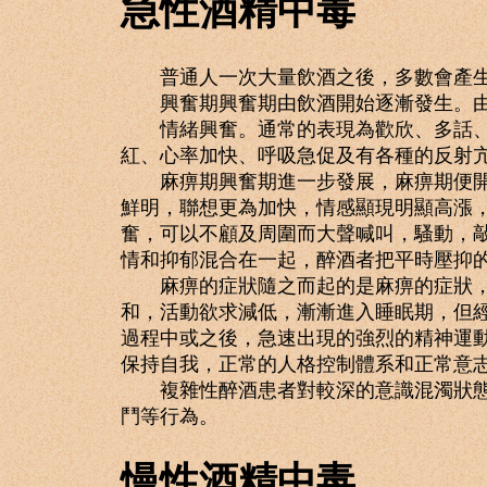
急性酒精中毒
普通人一次大量飲酒之後，多數會產生正
興奮期興奮期由飲酒開始逐漸發生。由
情緒興奮。通常的表現為歡欣、多話、與
紅、心率加快、呼吸急促及有各種的反射
麻痹期興奮期進一步發展，麻痹期便開始
鮮明，聯想更為加快，情感顯現明顯高漲
奮，可以不顧及周圍而大聲喊叫，騷動，
情和抑郁混合在一起，醉酒者把平時壓抑
麻痹的症狀隨之而起的是麻痹的症狀，包
和，活動欲求減低，漸漸進入睡眠期，但
過程中或之後，急速出現的強烈的精神運
保持自我，正常的人格控制體系和正常意
複雜性醉酒患者對較深的意識混濁狀態，
鬥等行為。
慢性酒精中毒