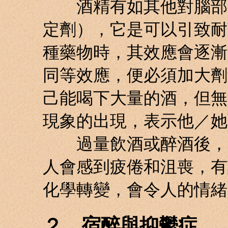
酒精有如其他對腦部有
定劑），它是可以引致耐
種藥物時，其效應會逐漸
同等效應，便必須加大劑
己能喝下大量的酒，但無
現象的出現，表示他／她
過量飲酒或醉酒後，當
人會感到疲倦和沮喪，有
化學轉變，會令人的情緒
２．宿醉與抑鬱症