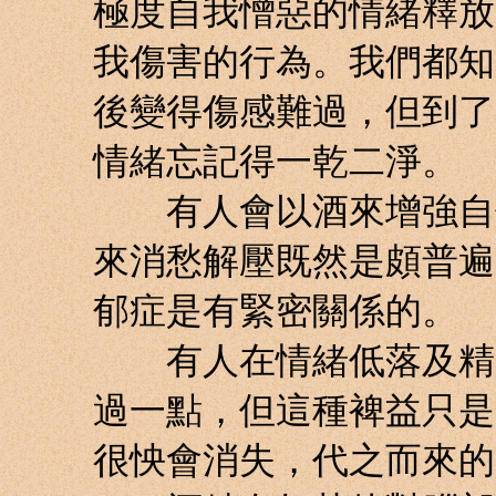
極度自我憎惡的情緒釋放
我傷害的行為。我們都知
後變得傷感難過，但到了
情緒忘記得一乾二淨。
有人會以酒來增強自信
來消愁解壓既然是頗普遍
郁症是有緊密關係的。
有人在情緒低落及精力
過一點，但這種裨益只是
很怏會消失，代之而來的