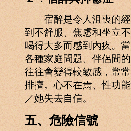
宿醉是令人沮喪的經歷
到不舒服、焦慮和坐立不
喝得大多而感到內疚。當
各種家庭問題、伴侶間的
往往會變得較敏感，常常
排擠。心不在焉、性功能
／她失去自信。
五、危險信號