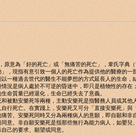
，原意為「好的死亡」或「無痛苦的死亡」，韋氏字典（Webste
動」，現指有意引致一個人的死亡作為提供他的醫療的一
一種過去世代的醫生不能夢想的方式延長人的生命，結
種情況是病人處於不可逆的昏迷中，即只是植物性的存在
的生命質量已經退化，生命已經失去了意義。
被動安樂死等兩種，主動安樂死是指醫務人員或其他人
人自行死亡。在實踐上，安樂死又可分「直接安樂死」與
的痛苦。安樂死同時又分為兩種病人的意願，即自願和非
過同意。非自願安樂死是指那些無行為能力病人，如嬰兒
示自己的要求、願望或同意。