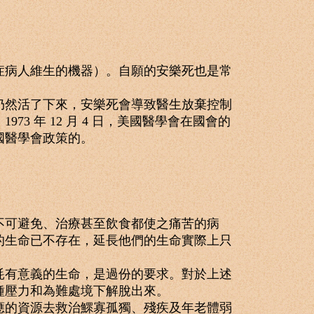
病人維生的機器）。自願的安樂死也是常
然活了下來，安樂死會導致醫生放棄控制
 年 12 月 4 日，美國醫學會在國會的
國醫學會政策的。
可避免、治療甚至飲食都使之痛苦的病
的生命已不存在，延長他們的生命實際上只
有意義的生命，是過份的要求。對於上述
種壓力和為難處境下解脫出來。
的資源去救治鰥寡孤獨、殘疾及年老體弱