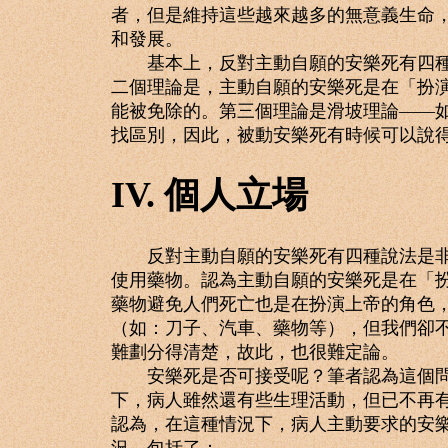
者，但是維持這些越來越多的無意義生命
和發展。
基本上，反對主動自願的安樂死有四種說
二個理論是，主動自願的安樂死是在「扮
能被免除的。第三個理論是滑坡理論——
找區別，因此，被動安樂死有時候可以說
IV. 個人立場
反對主動自願的安樂死有四種說法是非常
使用藥物。認為主動自願的安樂死是在「
藥物避免人們死亡也是在扮演上帝的角色
（如：刀子、汽車、藥物等），但我們卻
難劃分得清楚，故此，也很難定論。
安樂死是否可接受呢？筆者認為這個問題
下，病人雖然還有些生理活動，但已不再
認為，在這種情況下，病人主動要求的安
況，包括了：