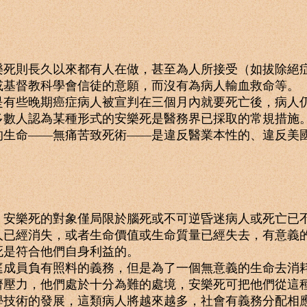
則長久以來都有人在做，甚至為人所接受（如拔除絕症
或基督教科學會信徒的意願，而沒有為病人輸血救命等。
些晚期癌症病人被宣判在三個月內就要死亡後，病人仍
人認為某種形式的安樂死是醫務界已採取的常規措施。1973
的生命——無痛苦致死術——是違反醫業本性的、違反美
樂死的對象僅局限於腦死或不可逆昏迷病人或死亡已不
人已經消失，或者生命價值或生命質量已經失去，有意義
死是符合他們自身利益的。
員負有照料的義務，但是為了一個無意義的生命去消耗
濟壓力，他們處於十分為難的處境，安樂死可把他們從這
術的發展，這類病人將越來越多，社會有義務分配相應