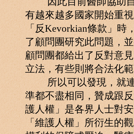
因此目前醫師協助自殺
有越來越多國家開始重視
「反Kevorkian條款
了顧問團研究此問題，並
顧問團都給出了反對意見
立法，有些則將合法化範
所以可以發現，就連同
準都不盡相同，贊成跟反
護人權」是各界人士對安
「維護人權」所衍生的觀