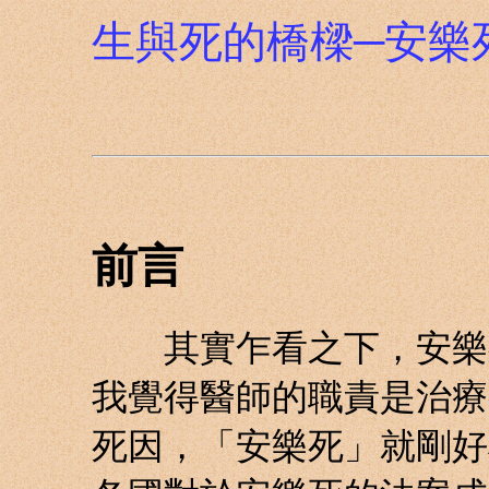
生與死的橋樑─安樂
前言
其實乍看之下，安樂死
我覺得醫師的職責是治療
死因，「安樂死」就剛好