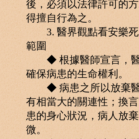
後，必須以法律許可的方
得擅自行為之。
3. 醫界觀點看安樂死
範圍
◆ 根據醫師宣言，醫
確保病患的生命權利。
◆ 病患之所以放棄醫
有相當大的關連性；換言
患的身心狀況，病人放棄
微。