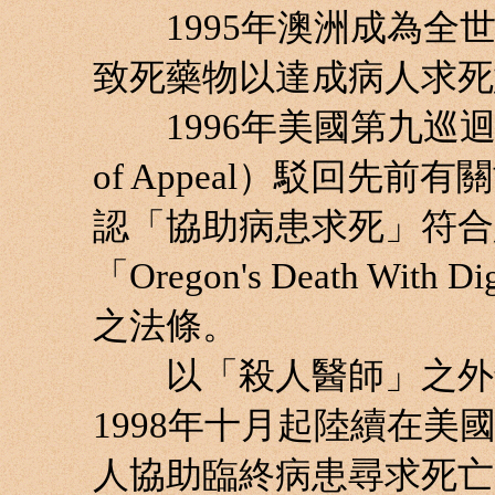
1995年澳洲成為全世
致死藥物以達成病人求死
1996年美國第九巡迴上訴法院
of Appeal）駁回先
認「協助病患求死」符合
「Oregon's Death Wit
之法條。
以「殺人醫師」之外號而聞
1998年十月起陸續在
人協助臨終病患尋求死亡