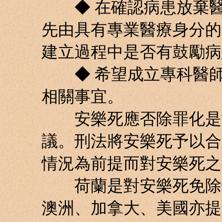
◆ 在確認病患放棄醫
先由具有專業醫療身分的
建立過程中是否有鼓勵病
◆ 希望成立專科醫師
相關事宜。
安樂死應否除罪化是世
議。刑法將安樂死予以合
情況為前提而對安樂死之
荷蘭是對安樂死免除刑
澳洲、加拿大、美國亦提