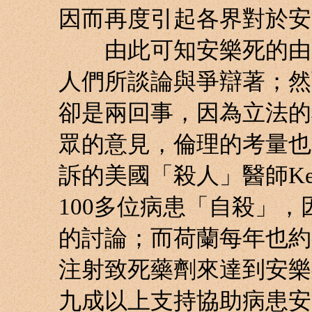
因而再度引起各界對於安
由此可知安樂死的由來
人們所談論與爭辯著；然
卻是兩回事，因為立法的
眾的意見，倫理的考量也
訴的美國「殺人」醫師Kev
100多位病患「自殺」
的討論；而荷蘭每年也約
注射致死藥劑來達到安樂
九成以上支持協助病患安