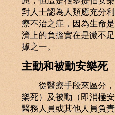
慮，但這是很多提倡安樂
對人士認為人類應充分利
療不治之症，因為生命是
濟上的負擔實在是微不足
據之一。
主動和被動安樂死
從醫療手段來區分，安
樂死）及被動（即消極安
醫務人員或其他人員負責