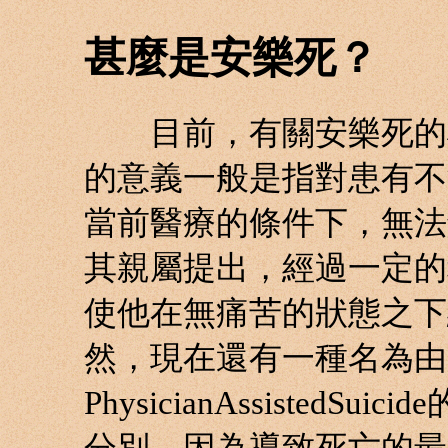
甚麼是安樂死？
目前，有關安樂死的概
的意義一般是指對患有不
當前醫療的條件下，無法
其親屬提出，經過一定的
使他在無痛苦的狀態之下
然，現在還有一種名為由
PhysicianAssisted
分別，因為導致死亡的最