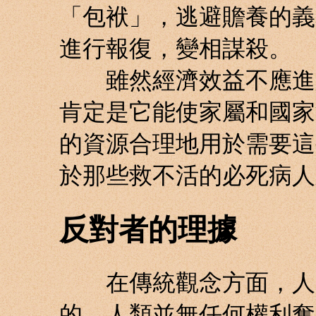
「包袱」，逃避贍養的義
進行報復，變相謀殺。
雖然經濟效益不應進入
肯定是它能使家屬和國家
的資源合理地用於需要這
於那些救不活的必死病人
反對者的理據
在傳統觀念方面，人的
的。人類並無任何權利奪