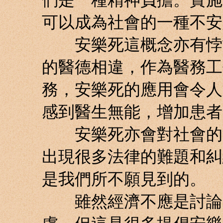
可以成為社會的一種不安
安樂死這概念亦有悖於
的醫德相違，作為醫務工
務，安樂死的應用會令人
感到醫生無能，增加患者
安樂死亦會對社會的法
出現很多法律的難題和糾
是我們所不願見到的。
雖然經濟不應是討論安