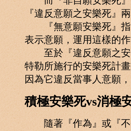
而『非自願安樂死』又
『違反意願之安樂死』兩
『無意願安樂死』指的
表示意願，運用這樣的作
至於『違反意願之安樂
特勒所施行的安樂死計畫
因為它違反當事人意願，
積極安樂死vs消極
隨著『作為』或『不作