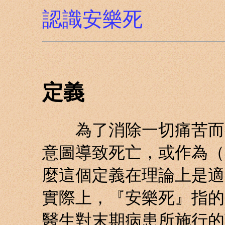
認識安樂死
定義
為了消除一切痛苦而有
意圖導致死亡，或作為（
麼這個定義在理論上是適
實際上，『安樂死』指的
醫生對末期病患所施行的