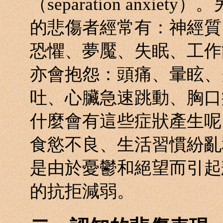
（separation anx
的悲傷者經常有：神經質
恐懼、夢魘、失眠、工作
亦會抱怨：頭痛、暈眩、
吐、心臟急速跳動、胸口
什麼會有這些症狀產生呢
食慾不良、生活習慣紛亂
是由於憂鬱和絕望而引起
的抗拒減弱。