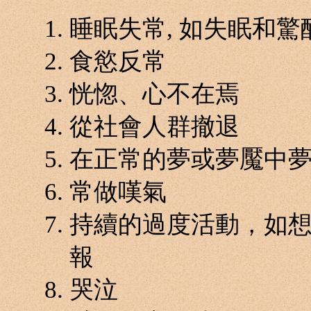
睡眠失常, 如失眠和驚
食慾反常
恍惚、心不在焉
從社會人群撤退
在正常的夢或夢魘中
常做嘆氣
持續的過度活動，如
報
哭泣