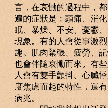
言，在哀慟的過程中，都
遍的症狀是：頭痛、消化
眠、暴燥、不安、憂鬱、
現象。有的人會從事激烈
趣。肌肉緊張、疲勞、記
也會伴隨哀慟而來。有些
人會有雙手顫抖、心臟悸
度焦慮而起的特性，還有
病兆。