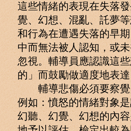
這些情緒的表現在失落發
覺、幻想、混亂、託夢等
和行為在遭遇失落的早期
中而無法被人認知，或未
忽視。輔導員應認識這些
的」而鼓勵做適度地表達
輔導悲傷必須要察覺失
例如：憤怒的情緒對象是
幻聽、幻覺、幻想的內容
地予以評估，檢定出較為