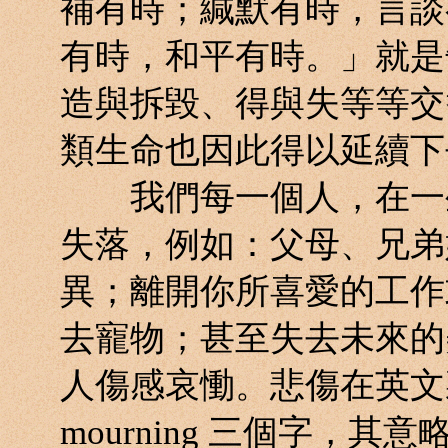
補有時；緘默有時，言談
有時，和平有時。」就是
造與拆毀、得與失等等交
類生命也因此得以延續下
我們每一個人，在一生
失落，例如：父母、兄弟
異；離開你所喜愛的工作
去寵物；甚至失去未來的
人傷感哀慟。悲傷在英文裏有：ber
mourning 三個字，其意略