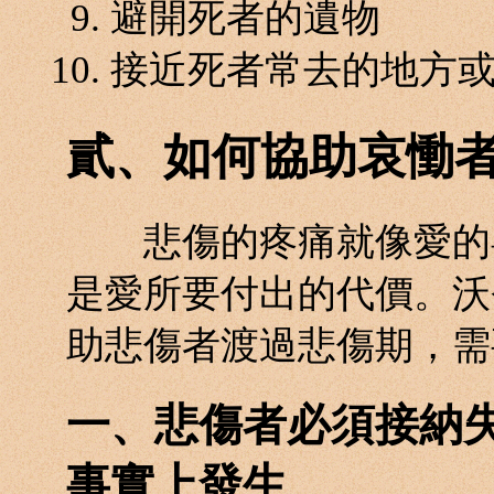
避開死者的遺物
接近死者常去的地方
貳、如何協助哀慟
悲傷的疼痛就像愛的喜
是愛所要付出的代價。沃登（W
助悲傷者渡過悲傷期，需要（K
一、悲傷者必須接納
事實上發生