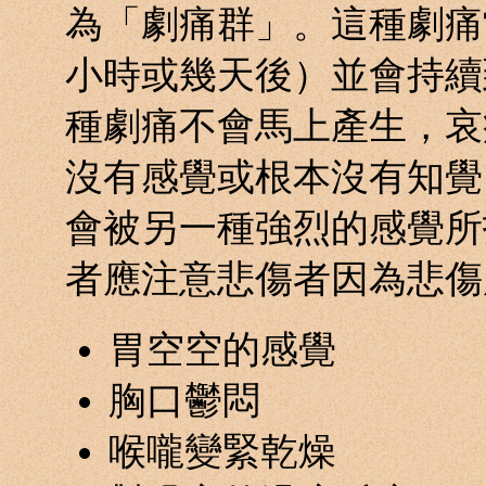
為「劇痛群」。這種劇痛
小時或幾天後）並會持續
種劇痛不會馬上產生，哀
沒有感覺或根本沒有知覺
會被另一種強烈的感覺所
者應注意悲傷者因為悲傷
胃空空的感覺
胸口鬱悶
喉嚨變緊乾燥