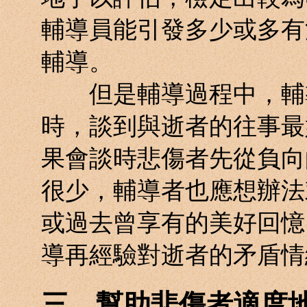
輔導員能引發多少或多有
輔導。
但是輔導過程中，輔導
時，談到與逝者的往事最
果會談時悲傷者先從負向
很少，輔導者也應想辦法
或過去曾享有的美好回憶
導再經驗對逝者的矛盾情
三、幫助悲傷者適度