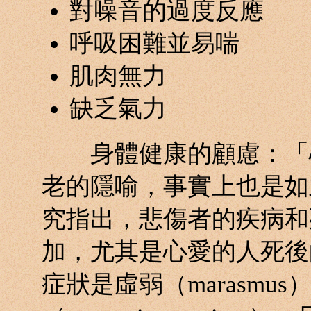
對噪音的過度反應
呼吸困難並易喘
肌肉無力
缺乏氣力
身體健康的顧慮：「心
老的隱喻，事實上也是如
究指出，悲傷者的疾病和
加，尤其是心愛的人死後
症狀是虛弱（marasm