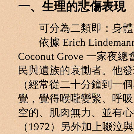
一、生理的悲傷表現
可分為二類即：身體的
依據 Erich Lindema
Coconut Grove 一
民與遺族的哀慟者。他發
（經常從二十分鐘到一個
覺，覺得喉嚨變緊、呼吸
空的、肌肉無力、並有心痛
（1972）另外加上啜